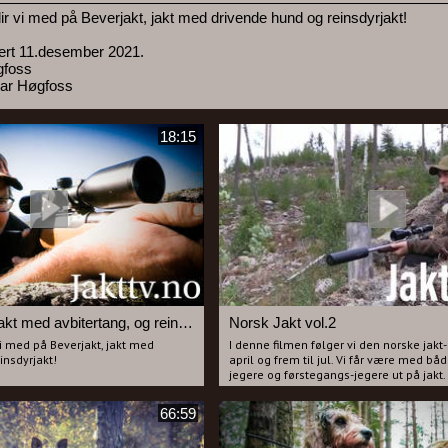
lir vi med på Beverjakt, jakt med drivende hund og reinsdyrjakt!
sert 11.desember 2021.
gfoss
nar Høgfoss
18:15
Beverjakt, rådyrjakt med avbitertang, og reinsdyrjakt med Underberger
Norsk Jakt vol.2
vi med på Beverjakt, jakt med
I denne filmen følger vi den norske jakt
insdyrjakt!
april og frem til jul. Vi får være med bå
jegere og førstegangs-jegere ut på jakt.
 11.desember 2021.
Årstiden går som en rød tråd gjennom f
66:59
øgfoss
I april er vi med på beverjakt.