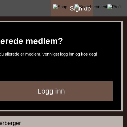
Sign up
lerede medlem?
du allerede er medlem, vennligst logg inn og kos deg!
derberger