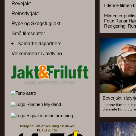
Revejakt
I denne filmen b
Reinsdyrjakt
Filmen er publi
Foto: Runar Hø
Rype og Skogsfugljakt
Redigering: Ru
Små filmsnutter
+
Samarbeidspartnere
Velkommen til Jakttv.no
I denne filmen blir 
drivende hund og re
Filmen er publisert
Foto: Runar Høgfoss
Redigering: Runar H