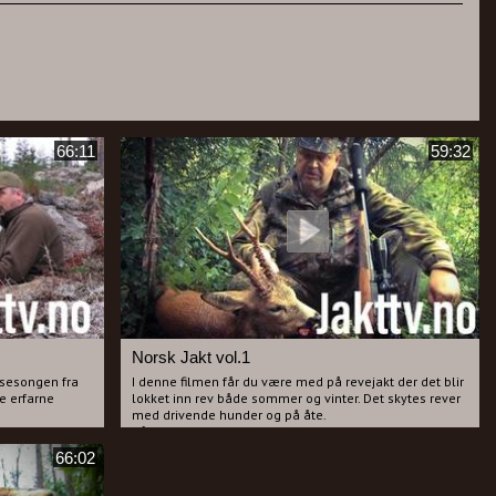
66:11
59:32
Norsk Jakt vol.1
-sesongen fra
I denne filmen får du være med på revejakt der det blir
de erfarne
lokket inn rev både sommer og vinter. Det skytes rever
med drivende hunder og på åte.
Rådyrjakt: Helge lokker og skyter bukker før vi senere
ilmen:
på året får ta del i klingende loser fra Drever og
66:02
Beagle, det felles dyr for begge raser og Martin får
dyreskjelven.