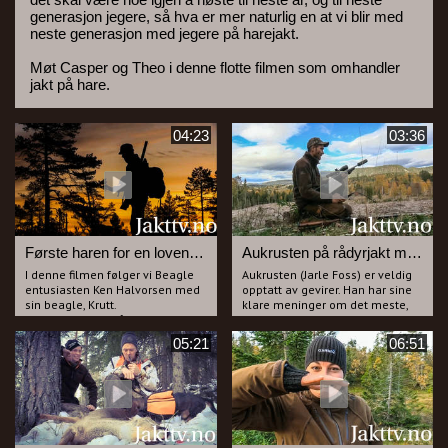
generasjon jegere, så hva er mer naturlig en at vi blir med
neste generasjon med jegere på harejakt.
Møt Casper og Theo i denne flotte filmen som omhandler
jakt på hare.
04:23
03:36
Første haren for en lovende unghund, som døde så altfor tidlig.
Aukrusten på rådyrjakt med Beagle.
I denne filmen følger vi Beagle
Aukrusten (Jarle Foss) er veldig
entusiasten Ken Halvorsen med
opptatt av gevirer. Han har sine
sin beagle, Krutt.
klare meninger om det meste,
Ken har stor tro på egen hund og
og er ikke spesielt glad i beagle
vi følger han og Sindre Grønvold
og mener rasen er som
05:21
06:51
på harejakt i Flesberg.
krokodiller. Alikevel har han satt
Det blir knall og fall da Sindre
seg på post og Ken Halvorsen
har satt seg på grom-posten og
har sluppet beaglen, Bamse
Krutt sin første hare blir et
2km fra Aukrusten.
faktum.
Det ble to fine sesonger med
Aukrusten har sett en gedigen
Krutt før han dessverre fikk kreft
bukk under bukkejakta og det er