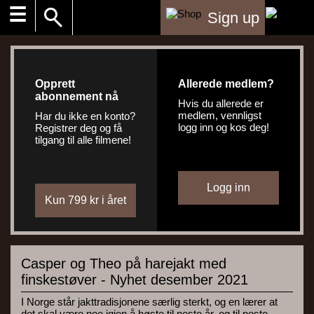
☰
Sign up
Opprett
Allerede medlem?
abonnement nå
Hvis du allerede er
medlem, vennligst
Har du ikke en konto?
logg inn og kos deg!
Registrer deg og få
tilgang til alle filmene!
Casper og Theo på harejakt med
finskestøver - Nyhet desember 2021
​I Norge står jakttradisjonene særlig sterkt, og en lærer at
det skal være noe igjen å høste til neste år, og til neste