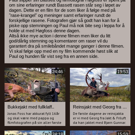
om sine erfaringer rundt Bassett rasen står seg i løpet av
dagen. Dette er en film for de som liker å følge med på
"rase-krangel" og meninger samt erfaringer rundt de
forskjellige rasene. Fotografen gjør så godt han kan for å
piske opp stemningen og Paul må nok bite seg i leppa for å
holde ut med Høgfoss denne dagen.
Altså ikke mye action i denne filmen men liker du litt
god/dårlig stemning og komentarer om raser vil du
garantert dra på smilebåndet mange ganger i denne filmen.
Vi skal følge opp med en ny film kommende høst slik at
Paul og hunden får vist seg fra en annen side.
24:46
19:53
Bukkejakt med fullklaff..
Reinsjakt med Georg fra Jakt & Friluft
Jonas Foss har akkurat fylt 16år
De første dagene av reinsjakta
og skal være med pappa og
er vi med Georg fra Jakt & Friluft
filmfotografen på sin aller første
da han jaktet med Bjørn Gunnar.
bukkejakt med egen rifle.
Det er en spøkefull og god tone
Vi har sett ut noen fine bukker i
gutta i mellom og vi kommer på
24:18
15:59