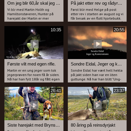
Om jeg blir 60,år skal jeg ha Dunker og stolsekk.
På jakt etter rev og rådyrbukk
Vi blr med Martin Holth og
Først blir med Helge på post
Hamiltonstøveren, Hunter på
etter rev i starten av august og vi
harejakt der Martin er mer
får besøk av en flott hjortebukk.
opptatt av å bære med seg ved
Etter endt revejakt drar vi ut for å
enn selve jakta. Martin Lygrell er
jakte rådyrbukk. Vi får en flott
10:35
20:55
ute med Finskstøveren, Axel og
opplevelse der bukken parrer
de sparer ikke på kruttet når
geita rett foran oss. Etter at
sjansen byr seg. Bli med ut på
bukken har gjort jobben sin skal
harejakt.
Helge forsøke å få skutt den
flotte bukken. Liker du bukkejakt
vil du nok like denne filmen.
Første vilt med egen rifle.
Sondre Eidal, Jeger og kameramann.
Martin er en ung jeger som tok
Sondre Eidal har vært helt hekta
jegerprøven for noen få år siden.
på jakt siden han var en liten
Nå har han fylt 18år og fått egen
guttunge. Nå har han blitt "Ung-
rifle. Vi blir med Martin ut på
voksen" med to elghunder i
åtejakt etter rev i bitende kulde
gården. Sondre tenker på jakt
26:41
23:37
på Bakke Gård som ligger på
hele døgnet året rundt har vi en
Simostranda.
misstanke om og når han ikke
Etter mange kalde timer i
jakter selv filmer han andre på
gluggen får vi besøk av både rev
jakt.
og rådyr.
I denne filmen har Sondre og far
Martin avslutter natta stolt som
Runar Eidal filmet jakt på rev og
en hane med en flott hann rev
rådyrbukk. På slutten av filmen
på 8,7 Kg.
får dere se Sondre med en av
Siste harejakt med Brynsåsens Zita.
80 åring på reinsdyrjakt
sine hunder på elgjakt og