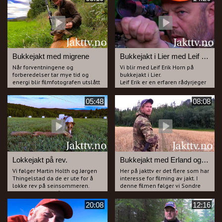
smilebåndet mange ganger.
Gutta er gode med både kamera
Filmen viser mange situasjoner
og lokk og det blir flere fine
og mange vil nok undre seg på
situasjoner. Bare å glede seg her
hvorfor det ikke smeller oftere.
altså.
Vi tror du vil like både humoren
og disse gutta.
Bukkejakt med migrene
Bukkejakt i Lier med Leif Erik Horn
Når forventningene og
Vi blir med Leif Erik Horn på
forberedelser tar mye tid og
bukkejakt i Lier.
energi blir filmfotografen utslått
Leif Erik er en erfaren rådyrjeger
av et migrene anfall, Aukrusten
og jakter helst med dachs men
er oppgitt over fotografen som
han skyter også noen bukker
05:48
08:08
må legge seg for å få slutt på
hvert år under bukkejakta i
migrenen.
august.
Bukk blir det uansett og jammen
Du får være med ut på flere turer
hjalp det på migrenen også.
sammen med Leif Erik da alt ikke
går etter planen ved første
forsøk.
Lokkejakt på rev.
Bukkejakt med Erland og Sondre.
Vi følger Martin Holth og Jørgen
Her på jakttv er det flere som har
Thingelstad da de er ute for å
interesse for filming av jakt. I
lokke rev på seinsommeren.
denne filmen følger vi Sondre
Martin lokker og filmer mens
Eidal spm kameramann mens
Jørgen "poserer" foran kamera
han filmer Erland Hval på
20:08
12:16
som jeger. Gutta har lykken med
bukkejakt i Åsa.
seg og får samtidig preget
Erland er en svært ivrig lokke-