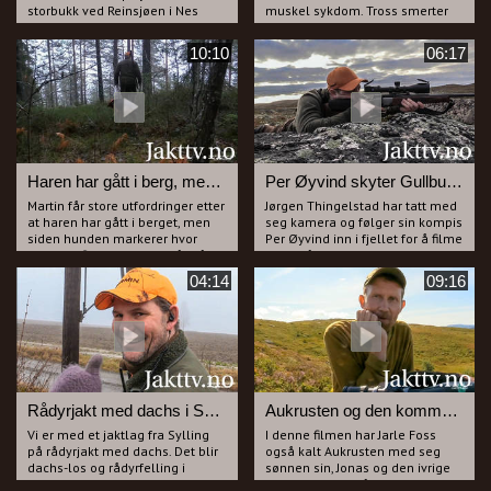
storbukk ved Reinsjøen i Nes
muskel sykdom. Tross smerter
kommune.
og et utfordrende gangelag
Fredrik har arvet en gammel
sliter Ove seg til fjells hvert år.
10:10
06:17
Mauser etter sin bestefar og vi
Vi følger ham på reinsdyrjakt ved
får se om den gjør jobben.
Haglebu og det blir svært
På vei ned igjen møter vi en
spennende.
jeger i 70-åra som også vil
forsøke seg. Vi tar kamera og blir
med ham for å filme.
Hvordan det hele går ser du i
denne filmen.
Haren har gått i berg, men Martin kan noen triks.
Per Øyvind skyter Gullbukk på Vierfjell.
Martin får store utfordringer etter
Jørgen Thingelstad har tatt med
at haren har gått i berget, men
seg kamera og følger sin kompis
siden hunden markerer hvor
Per Øyvind inn i fjellet for å filme
haren er finner han en måte å
jakta på en gullbukk.
løse alt sammen på.
Etter noen timer finner de en fin
04:14
09:16
Tross sin "unge" alder har Martin
flokk og en av bukkene er en
mye erfaring og får haren frem
gull kandidat.
igjen. Lurer du på hvordan du
Hvordan kameramann og jeger
skal få en hare ut igjen fra berg
klarer seg får du se og oppleve i
bør du ta en titt på denne filmen.
denne filmen.
Rådyrjakt med dachs i Sylling.
Aukrusten og den kommende generasjon med jegere på reinsdyrjakt.
Vi er med et jaktlag fra Sylling
I denne filmen har Jarle Foss
på rådyrjakt med dachs. Det blir
også kalt Aukrusten med seg
dachs-los og rådyrfelling i
sønnen sin, Jonas og den ivrige
Sylling da Lars har skikkelig
gutten, Olliver på reinsdyrjakt.