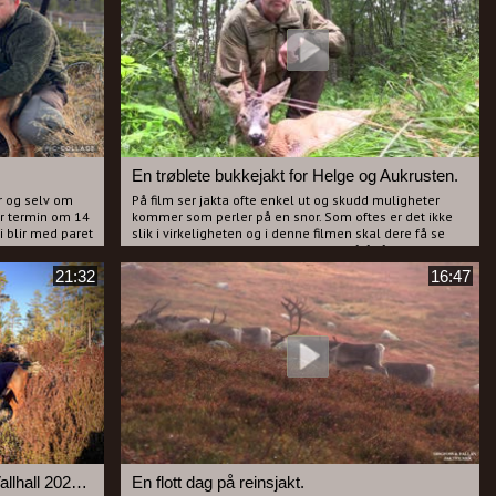
er helt enig.
En trøblete bukkejakt for Helge og Aukrusten.
ar og selv om
På film ser jakta ofte enkel ut og skudd muligheter
ar termin om 14
kommer som perler på en snor. Som oftes er det ikke
Vi blir med paret
slik i virkeligheten og i denne filmen skal dere få se
 lang dag med
hvor mange ganger Helge er nære på å få skutt uten at
 har en
det smeller. Til slutt får Helge bukken sin og resten av
21:32
16:47
t vil like og le
filmen følger vi vår venn Jarle Foss også kjent som
 kanskje slipper
"Aukrusten". Han har med seg sønnen sin og da blir det
som regel noen gode komentarer. Kos dere med en fin
il fort kjenne
film med to av våre mest kjente fjes.
n film du
og dette er en
elv om de ikke
Nyckelskogens Boris Vinner av Vallhall 2024 og DM harehund 2025
En flott dag på reinsjakt.