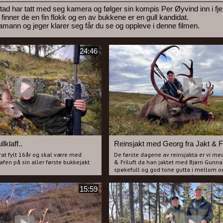
ad har tatt med seg kamera og følger sin kompis Per Øyvind inn i fjelle
 finner de en fin flokk og en av bukkene er en gull kandidat.
ann og jeger klarer seg får du se og oppleve i denne filmen.
24:46
lklaff..
Reinsjakt med Georg fra Jakt & Fr
rat fylt 16år og skal være med
De første dagene av reinsjakta er vi med
fen på sin aller første bukkejakt
& Friluft da han jaktet med Bjørn Gunnar
spøkefull og god tone gutta i mellom 
ine bukker i forkant av jakta som vi
skuddhold av flere dyr, men finner vi den
Sjelden har vi hatt bedre uttelling
Georg har for anledningen med seg et ve
15:59
lir veldig nærvepirrende når vi får
våpen som mange burde vurdere på rein
ukker den første dagen.
gram teller.
deg som liker bukkejakt og som i
Se filmen fra vårt vakre område rundt 
på å se unge jegere lykkes. Pappa,
olt av sin sønn etter endt jakt!