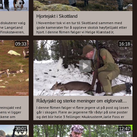
Hjortejakt i Skottland
diskuterer valg
I November tok vi en tur til Skottland sammen med
Arne Langeland
gode kamerater for å oppleve skotsk høyfjelljakt etter
Finskstøveren,
hjort. I denne filmen følger vi Helge Klæstad Jr,
le av den dyre
Kristoffer Kalhovd fra Viltgården, far og sønn Svaland
rekker.
og Elias Espegren i fjellet på hjortejakt.
09:33
16:18
(sideligger)
Skuddsituasjoner kom som perler på en snor, men
årene. Det blir
hjorten var sky og det ble lange hold. Gutta hadde
e som er best
trent mye på langholdskyting og plukket hjort helt ut
ersen skal
på 375m.
oss filmer,
Helge er en kar av den lystige arten og byr hele tiden
n. Etter flere
godt på seg selv og han blir jo ikke tammere av å ha
 blir Langeland
en klovn av en filmfotograf med seg.
 avtrekker må
Kristoffer blir utfordret på lange hold og feller flere
ed Hunter og
hjort på opp mot 400m. To unge gutter er også med,
børse" for å se
Jørgen og Isak. De får med seg et kamera og filmer
vtrekkeren
hverandre i det skottske høyfjellet. Det samme gjør
Jørgen og pappa, Gjermund en av dagene.
Rådyrjakt og sterke meninger om elgforvaltning.
Dette er en film som viser fjellet i sin villeste prakt og
m om
på slutten av filmen er vi med i et fantastisk landskap.
reinsjakt ved
I denne filmen følger vi flere jegere ut på post og losen
ner rundt
Har du ikke jaktet i Skottland tidligere tror vi du får lyst
ens vi ligger
går i skogen. Flere av jegerene får rådyr på sine poster
en flott vinter
etter å ha sett denne filmen.
ukkene om
og det blir hele 3 fellinger. ¤Aukrusten¤, Jarle Foss er
ret og må se
en av de som får skutt rådyr og mens han slakter
kte geviret
kommer han med sterke meninger om en
30:01
12:47
elgforvaltning som er helt ute å kjøre. Se og hør hans
teorier og meninger og ksnskje er du en av mange som