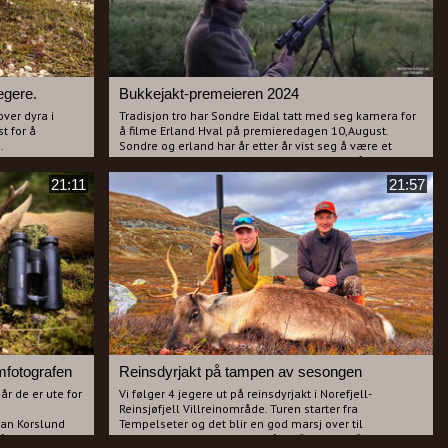
jegere.
Bukkejakt-premeieren 2024
over dyra i
Tradisjon tro har Sondre Eidal tatt med seg kamera for
t for å
å filme Erland Hval på premieredagen 10,August.
.
Sondre og erland har år etter år vist seg å være et
gere fra
"giftig" par. Gutta lokker inn mange bukker både store
el i alt fra
og små. Det blir kruttrøk og blod på fingrene som
21:11
21:57
vanlig. På kvelden vil Sondre forsøke å jakte selv og da
l
blir pappa, Runar Eidal med for å filme når Sondre
ommunene,
feller en veldig stor bukk. Alle som liker bukkejakt vil
 Uvdal.
nok kose seg med denne filmen!
 slags vær og
lmfotografen
Reinsdyrjakt på tampen av sesongen
år de er ute for
Vi følger 4 jegere ut på reinsdyrjakt i Norefjell-
Reinsjøfjell Villreinområde. Turen starter fra
Jan Korslund
Tempelseter og det blir en god marsj over til
å ute og jakter
Steindalen der vi kommer på en flokk med flere hundre