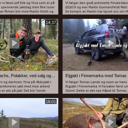
 vi først Leif Erik og Ylva som er på
Vi følger den godt premierte Finskestøve
r en spennende jaktdag men fine loser
J(D)JCH og eier Martin Gunnarsfeldt Woll
l av filmen blir med Martin Holth og
En kompis av Martin har tipset oss om M
in og Fiffi er en dødelig kombinasjon
dårlige skyteferdigheter og teorien om 
n er treffsikker med sin drilling.
god er dermed at det blir mye los o god
14:37
esember er virkelig flott!
dårlig skyting.
Vi er spente på om tipset er riktig og om
skyting denne dagen.
Boris finner en hare, losen går lenge før v
post og vi kan vel røpe at Martin går tom
Ønsker du å se en god harehund, høre m
tillegg se og høre flere skudd så er det 
Play på denne filmen.
Rådyrjakt med dachs, Polakker, ved salg og Diamantbryllup.
Elgjakt i Finnemarka med Tomas
orn og dachsen, Ylva på rådyrjakt i
Vi følger Tomas Lande og noen av hans
 kombineres jakt med mye arbeid
Elgjakt i Finnemarka. Vi forsøker først 
 er ute på jakt. Det blir "norsk-
Storm. Dette er det nye håpet til Tomas,
ale, irritasjon over ved, henting
infri i så ung alder?? Vi slipper også O
g blr det skutt rådyr i los for
dagen, men tåke er ikke optimalt når vi 
16:01
losen. Dette er en artig og underhplden
a på smilebåndet flere ganger når
tipper mange vil kjenne seg igjen i.
.