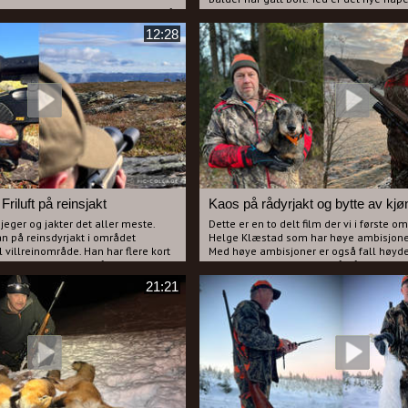
er entusiast, Bjørnar Fjeldvik som nå
Hamiltonstøver for Aukrusten og vi lure
 drever. Bjørnar sværger egentlig til
gjort riktig valg?
12:28
rderer nå flere alternativer for å få
Svaret på det spørsmålet får du ved å s
til å begynne å jage.
 til Vestlandet der vi er med
t etter hjorten i Årdal. Fotografen
 måte å jakte på og har stadige
. Vi har skuddsjanser, men husdyr-
dal natten før vi startet jakta.
ders Nyhuus som står for da han tok
 filmet litt fra hjortejakta i
da.
Friluft på reinsjakt
Kaos på rådyrjakt og bytte av kjø
 jeger og jakter det aller meste.
Dette er en to delt film der vi i første
 på reinsdyrjakt i området
Helge Klæstad som har høye ambisjoner
l villreinområde. Han har flere kort
Med høye ambisjoner er også fall høyde
og er veldig usikker på om han skal
Klæstad til slutt skylder på dårlig hail e
 en kalv på denne første turen.
komplett. Her får du deg garantert en go
21:21
re i fjellet og forsøker så godt han
som har jaktet med drever vil nok kjenn
nske fersk jeger med å lykkes.
I del to følger vi Leif Erik og Sondre der
joner i denne filmen og liker du
dachsen, Ylva. Gutta har fått streng bes
k like denne filmen med Georg og
skyte geit så Sondre slipper forbi et dyr 
stund senere dukker det et dyr opp på po
som fyrer av. Konkusjonen blir at rådyret
kjønn underveis.