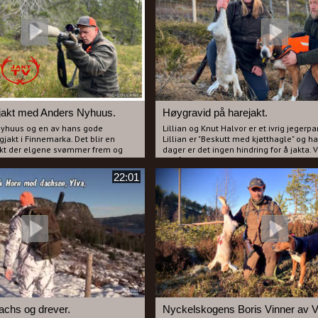
mere og filme når Espen skal skyte
kuddet blir Espen nærmest løpt ned
et blir en helt spessiel film
er Ola Granrud når han skal frakte
å gjør han et intervju med Per Ola
ndalsreinens opprinelse og
ar vært oppsynsmann i dette område
en har mer kunnskap om reinen enn
akt med Anders Nyhuus.
Høygravid på harejakt.
 Nyhuus og en av hans gode
Lillian og Knut Halvor er et ivrig jegerp
jakt i Finnemarka. Det blir en
Lillian er "Beskutt med kjøtthagle" og h
kt der elgene svømmer frem og
dager er det ingen hindring for å jakta. 
nn mens hunden svømmer losende
ut på harejakt i Hallingdal. Det blir en
en for deg som liker å se elgjakt med
mye los og flere skudd blir avfyrt. Paret
22:01
særdeles artig og god tone dere garanter
godt av. Begge får til slutt skutt hare og
Knut Halvor å være med på IKEA.
De som har fått med seg våre foredrag v
igjen dette paret og humoren. Dette er e
garantert vil like uansett hva du jakter 
film du kan se med resten av familien s
jakter.
achs og drever.