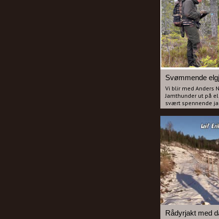
Svanhild til å ta ka
bukken sin. Etter s
av reinsflokken og d
situasjon.
Espen får hjelp av P
ut bukken og etterp
som forteller om Re
historie. Per Ola h
i 25år og få om no
han.
Svømmende elgj
Vi blir med Anders
Jamthunder ut på elg
svært spennende ja
tilbake over et va
etter. Dette er film
løshund.
Rådyrjakt med d