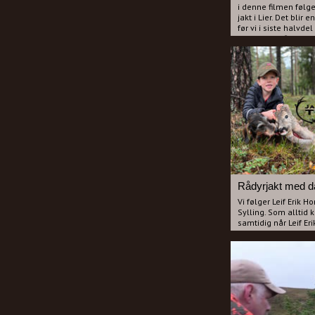
i denne filmen følger
jakt i Lier. Det bli
før vi i siste halvde
dreveren Fiffi. Mart
for rådyrene og Marti
Rådyrjakt på snø i d
Vi følger Leif Erik H
Sylling. Som alltid
samtidig når Leif Erik
engelsk"telefon samt
på SFO og selvfølgeli
dachsen.
Tipper mange vil dr
de ser denne filmen