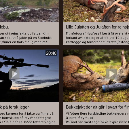
lebu.
Lille Julaften og Julaften for reins
r ut i reinsjakta og følger Kim
Filmfotograf Høgfoss liker å få oversikt 
an skal ut å jakte på en Storbukk.
forkant av jakta og er alltid ute 19.augus
te, finner en flokk tidlig men må
kartlegge og forberede til første jaktdag
ør vi kan forsøke oss. Det blir en
I denne filmen følger vi fotografen og je
d og ansmygning.
19.august til 21.august i 2024 og for ta d
20:48
historier, jakt, vær og vind.
Opptakene er gjort i Norefjell Reinsjøfjel
villreinområde som ligger innenfor k
Sigdal, Krødsherad, Nes, Flå, og Nore og
Vi møter mange forskjellige jegere i all
det blir felling av storbukk.
 på fersk jeger
Bukkejakt der alt går i svart for fi
seg kamera for å jakte og filme på
Vi følger flere forskjellige bukkejegere n
re bomskudd på rev med fotograf
å jakte rådyrbukk.
så ble han lei både latteren og de
Roland har med seg "Lokke-expressen", 
 til Høgfoss. Hvordan det hele går
som kan bruke fløytene riktig. Jan er ogs