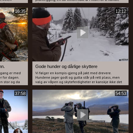
r på om han har
våpen og utstyr til turen så ble det endelig tur. Bestefar
har som mål å skyte en flodhest og krokodille mens
16:35
12:12
e denne filmen.
Casper har en hel bråte med dyr på sin liste. De reiser
sammen med gode kompiser og tar med seg et
videokamera for å filme turen og opplevelsene. Vi på
jakttv.no har vært så heldige og fått lov til å sette
sammen en film fra turen som du nå kan kose deg
med. Her er det ikke spart på noe ut fra antall felte dyr
å dømme.
Kos deg med en flott film fra turen til Casper og
bestefar.
De jaktet hos African hunting safaris, Malmlambo
Safaris og Buckness Game Lodge
nn.
Gode hunder og dårlige skyttere
 omgang er med
Vi følger en kompis-gjeng på jakt med drevere.
 for dagen.
Hundene jager godt og gutta står på rett plass, men
n stor og da
valg av våpen og skyteferdigheter er kanskje ikke det
r kaoset
de er best på.
d latter og alle
En realistisk film som viser brødre og kompiser på jakt
37:58
54:53
e seg igjen.
som de fleste vil kjenne seg igjen i.
 de er ute med
kjed om ikke å
i losen. En
st hos Leif Erik
 har byttet