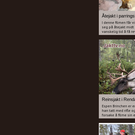
Åtejakt i parrings
I denne filmen får 
seg på åtejakt midt 
vanskelig tid å få 
tispe med løpetid ka
tispa. Denne gangen
tid og det blir svær
Vi har også lagt inn
Helge sovner på pos
fotografen løsner ki
han sover.
Er du ineressert i åt
det både spenning o
Reinsjakt i Rend
Espen Brinchen er e
han tatt med rifle o
forsøke å filme sin 
mange møter med rei
å plukke ut en bukk
er nær ved å gi opp
som også er ute ette