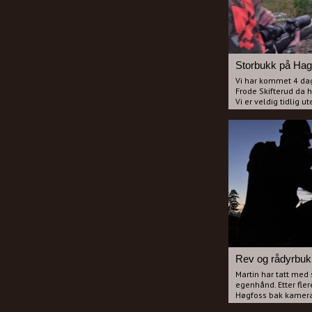
Storbukk på Hag
Vi har kommet 4 dage
Frode Skifterud da h
Vi er veldig tidlig u
vente til Kl. 07:00 f
nervepirrende stun
Rev og rådyrbukk
Martin har tatt med 
egenhånd. Etter fle
Høgfoss bak kamera 
vittige komentarene