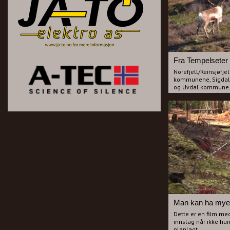
Norefjell/Reinsjøfjel
kommunene, Sigdal, 
og Uvdal kommune. 
sted mellom 560-600
På denne turen er 
kjent under navnet "
området i Sigdal og 
odde ved vannet, Fis
spennende jakt da vi
dyret skal få fri ba
Aasvoll opp og vi få
som da har trukket o
med seg en kniv som
tror det er VM.knive
fotografen som mener
Dette er en film me
innslag når ikke hun
planlagt.