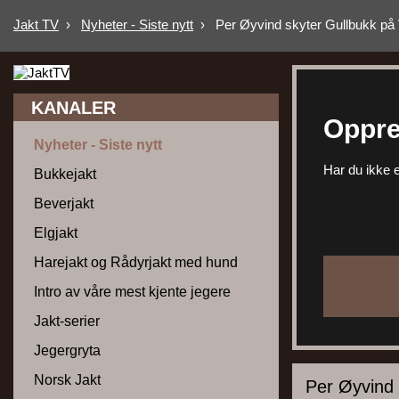
Jakt TV
›
Nyheter - Siste nytt
›
Per Øyvind skyter Gullbukk på Vi
KANALER
Oppre
Nyheter - Siste nytt
Har du ikke e
Bukkejakt
Beverjakt
Elgjakt
Harejakt og Rådyrjakt med hund
Intro av våre mest kjente jegere
Jakt-serier
Jegergryta
Norsk Jakt
Per Øyvind s