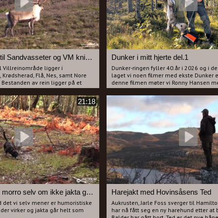
Fra Tempelseter til Sandvasseter og VM kniv fra 1997.
Dunker i mitt hjerte del.1
l Villreinområde ligger i
Dunker-ringen fyller 40.år i 2026 og i d
Krødsherad, Flå, Nes, samt Nore
laget vi noen filmer med ekste Dunker en
Bestanden av rein ligger på et
denne filmen møter vi Ronny Hansen m
 rein før kalving.
Rocki og Per Ivar Gundersen.
vi med vår egen Helge Bergan også
Ingen av karene har lyst til å skyte har
21:18
Skremmeren". Vi jakter syd i
i løpet av dagen løssnet skudd og det b
finner en flokk med reinsdyr på en
hjem. Har du lyst til å se en fin film me
keløysingen. Det blir en
kamerater, god hund og kameratskap me
 blir liggende å vente på at rette
er dette filmen for deg.
kgrunn. Litt senere dukker Frank
r en ekstra mulighet på flokken
pp i rettning Gråfjell. Frank har
 fotografen har maken til og vi
n fra 1997? Frank blir mobbet av
 han bør bytte til en større sekk.
Man kan ha mye morro selv om ikke jakta går helt etter planen
Harejakt med Hovinsåsens Ted
d det vi selv mener er humoristiske
Aukrusten, Jarle Foss sverger til Hamilt
der virker og jakta går helt som
har nå fått seg en ny harehund etter at
Balder har gått bort. Ted er det nye håp