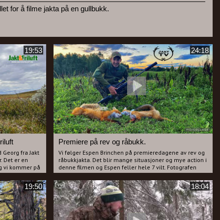
t for å filme jakta på en gullbukk.
19:53
24:18
iluft
Premiere på rev og råbukk.
 Georg fra Jakt
Vi følger Espen Brinchen på premieredagene av rev og
. Det er en
råbukkjakta. Det blir mange situasjoner og mye action i
og vi kommer på
denne filmen og Espen feller hele 7 vilt. Fotografen
 rette...?
synes Espen har tatt med et "jukse-stativ", Bog
ldig lett
Deathgrip men det er ikke alltid det hjelper......
19:50
18:04
sjakt da hvert
Espen har sett seg ut en fin 6 tagger som han vil
forsøke seg på under bukkejakta, men det skal vise
Haglebu!
seg at fløyta til filmfotografen muligens virker kun på
mindre bukker.
Liker du å jakte rev på sene sommer kvelder og lokke