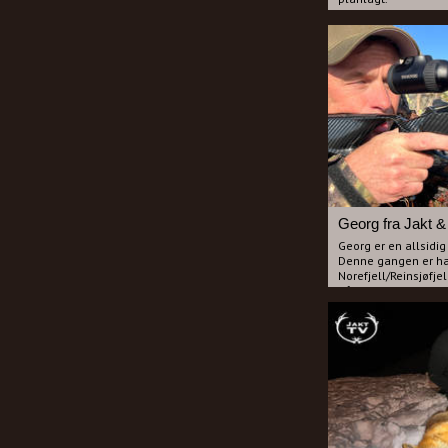
Først følger vi Drev
har fått seg en svart
rød/hvit drever og vu
den svarte dreveren 
Vi forfytter oss over
hyggelige folk på jak
synes de har en rar
komentarer til jakta
kvoten ble fyllt i Sir
Siste del er det An
med seg ett kamera og
Oaldsbygda i Stran
Georg fra Jakt & 
Georg er en allsidig
Denne gangen er han
Norefjell/Reinsjøfjel
på forskjellige dyr 
ta en Storbukk eller
Han møter flere jege
kan og hjelpe en ga
Det blir flere situas
reinsjakt vil du no
flere jegere.