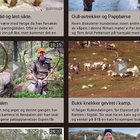
tid og løst sikte.
Gull-avtrekker og Pappbørse
vi være med Helge da han forsøker
Noen diskuterer hunderase, noen andre 
i parringstiden. Ofte er dette en
av våpen. I denne filmen møter vi Per 
rev inn på åte, men kommer det en
og Tom Arild Pettersen på harejakt med 
n det fort komme flere rever etter
Hunter. Pettersen har ei over-under hag
 får Helge besøk av 3 rever på kort
sorten med fine gull gravyrer og gull avt
18:19
t spennende i gluggen.
Langeland har ei gammel Russisk hagle 
 en annen sekvens i filmen der
som han kjøpte for 400kr engang i 1980-
t i guggen og den utspekulerte
noen diskusjoner om hvilken av haglen
kkertsikte på rifla til Helge mens
mens Hunter jager hare i timesvis. Pett
postere og skyte hare, filmfotograf Høgf
ejakt er dette filmen for deg, her blir
mens Langeland følger med fra stolsekke
g latter.
turer der vi har sett hare mange ganger
og Høgfoss enige om at hagle med gull
bringe ulykke. Vi tar til slutt turen ut m
sideliggeren som Pettersen kaller "Papp
om det hjelper å ha Pettersen og gull a
hjemme.
alen
Bukk knekker geviret i kamp.
Dette er en artig og underholdende fil
n ivrig jeger og denne gangen har
Vi følger Rukkedølingen, Tor Espeset på 
kameratskap, en god harehund, diskusjo
g kamera til Rendalen der han skal
Ranten i Sigdal. Tor skal ha en kalv og m
våpen valg som til slutt blir kronet med 
egene jaktopplevelser. Espen får
og venter på å få en kalv fri kjemper b
hare.
nen i skogen, men det er ikke lett
simlene. I kampen knekker en bukk gevi
 med kamera og rifle samtidig. Han
seg overvunnet. Vi får kalven og det kne
24:37
 da han møter på Tone Svanhild
med hjem til slutt.
r en bukk. Espen får overtalt Tone