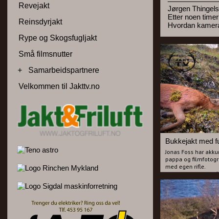
Revejakt
Jørgen Thingelst
Etter noen timer
Reinsdyrjakt
Hvordan kameram
Rype og Skogsfugljakt
Små filmsnutter
+
Samarbeidspartnere
Velkommen til Jakttv.no
Bukkejakt med ful
Jonas Foss har akku
pappa og filmfotogra
med egen rifle.
Vi har sett ut noen f
skal forsøke å lure. 
på lokkinga og det b
mulighet på flere b
Dette er filmen for 
tillegg setter pris 
Aukrust var veldig st