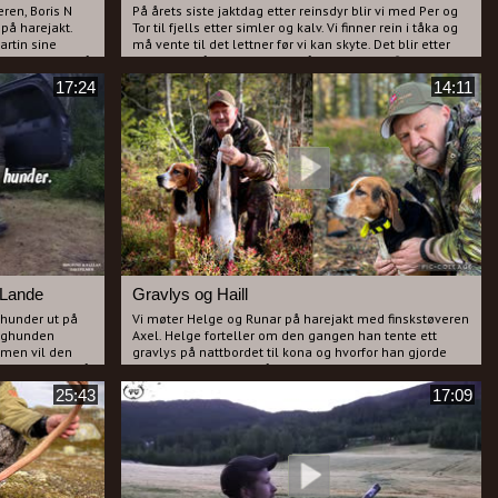
ren, Boris N
På årets siste jaktdag etter reinsdyr blir vi med Per og
 på harejakt.
Tor til fjells etter simler og kalv. Vi finner rein i tåka og
artin sine
må vente til det lettner før vi kan skyte. Det blir etter
at hunden er så
hvert en strålende dag der både jegere og filmfotograf
e hunder ut av
er godt fornøyde. Brunsten er godt i gang og flokken er
17:24
14:11
mindre skye enn vanlig så her er det flotte bilder.
 det blir noe
i finner riktig
 for patroner.
ye los og i
bare å trykke på
 Lande
Gravlys og Haill
 hunder ut på
Vi møter Helge og Runar på harejakt med finskstøveren
unghunden
Axel. Helge forteller om den gangen han tente ett
 men vil den
gravlys på nattbordet til kona og hvorfor han gjorde
N Varg senere på
dette. Han mener også at Haill før jakta skal gi
skal inn på
resultater. Dette er en artig og helt sann historie og om
25:43
17:09
de film som jeg
det har innvirkning på resultatet på jakta får du med
deg om du ser filmen.