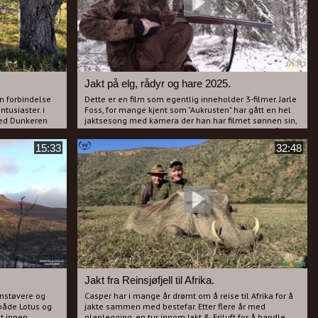
råbukk 10.August så er dette en film du bør seg
Jakt på elg, rådyr og hare 2025.
en forbindelse
Dette er en film som egentlig inneholder 3-filmer. Jarle
tusiaster. i
Foss, for mange kjent som "Aukrusten" har gått en hel
ed Dunkeren
jaktsesong med kamera der han har filmet sønnen sin,
Jonas, sin bror Roger Foss og i tillegg har han også
e, men begge får
filmet sin kone, Hege. Vi har vært så heldige og fått alt
15:33
32:48
lir hare med
materiale og satt det hele sammen til 2 filmer. Dette er
d gode
altså film nr.1 der vi får være med på rådyrjakt med
d glimt i øyet
unggutten Petter Lobben som har en "Valp" som vi får
fine loser med. Jarle filmer når sønnen får skutt sin
første elg som er en liten okse og til slutt tar han med
seg kona som skyter hare for sin Hamiltonstøver Ted.
Kona får som vanlig kjeft siden Jarle mener hun ikke
passer godt nok på kniven.
Jakt fra Reinsjøfjell til Afrika.
onstøvere og
Casper har i mange år drømt om å reise til Afrika for å
 både Lotus og
jakte sammen med bestefar. Etter flere år med
et innen
planlegging, en tur innom Jakt & Friluft for å handle