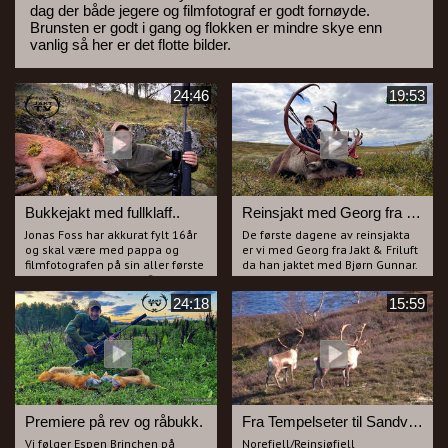
dag der både jegere og filmfotograf er godt fornøyde.
Brunsten er godt i gang og flokken er mindre skye enn
vanlig så her er det flotte bilder.
24:46
19:53
Bukkejakt med fullklaff..
Reinsjakt med Georg fra Jakt & Friluft
Jonas Foss har akkurat fylt 16år
De første dagene av reinsjakta
og skal være med pappa og
er vi med Georg fra Jakt & Friluft
filmfotografen på sin aller første
da han jaktet med Bjørn Gunnar.
bukkejakt med egen rifle.
Det er en spøkefull og god tone
Vi har sett ut noen fine bukker i
gutta i mellom og vi kommer på
24:18
15:59
forkant av jakta som vi skal
skuddhold av flere dyr, men
forsøke å lure. Sjelden har vi hatt
finner vi den rette...?
bedre uttelling på lokkinga og
Georg har for anledningen med
det blir veldig nærvepirrende når
seg et veldig lett våpen som
vi får mulighet på flere bukker
mange burde vurdere på
den første dagen.
reinsjakt da hvert gram teller.
Dette er filmen for deg som liker
Se filmen fra vårt vakre område
bukkejakt og som i tillegg setter
rundt Haglebu!
Premiere på rev og råbukk.
Fra Tempelseter til Sandvasseter og VM kniv fra 1997.
pris på å se unge jegere lykkes.
Vi følger Espen Brinchen på
Norefjell/Reinsjøfjell
Pappa, Aukrust var veldig stolt