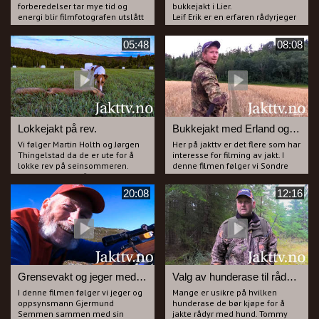
forberedelser tar mye tid og
bukkejakt i Lier.
energi blir filmfotografen utslått
Leif Erik er en erfaren rådyrjeger
av et migrene anfall, Aukrusten
og jakter helst med dachs men
er oppgitt over fotografen som
han skyter også noen bukker
05:48
08:08
må legge seg for å få slutt på
hvert år under bukkejakta i
migrenen.
august.
Bukk blir det uansett og jammen
Du får være med ut på flere turer
hjalp det på migrenen også.
sammen med Leif Erik da alt ikke
går etter planen ved første
forsøk.
Lokkejakt på rev.
Bukkejakt med Erland og Sondre.
Vi følger Martin Holth og Jørgen
Her på jakttv er det flere som har
Thingelstad da de er ute for å
interesse for filming av jakt. I
lokke rev på seinsommeren.
denne filmen følger vi Sondre
Martin lokker og filmer mens
Eidal spm kameramann mens
Jørgen "poserer" foran kamera
han filmer Erland Hval på
20:08
12:16
som jeger. Gutta har lykken med
bukkejakt i Åsa.
seg og får samtidig preget
Erland er en svært ivrig lokke-
valpen på rev. Bli med Holt &
jeger og bukkene kommer tett
Thingelstad ut på revejakt.
på gutta.
Grensevakt og jeger med utfordring.
Valg av hunderase til rådyrjakt.
I denne filmen følger vi jeger og
Mange er usikre på hvilken
oppsynsmann Gjermund
hunderase de bør kjøpe for å
Semmen sammen med sin
jakte rådyr med hund. Tommy