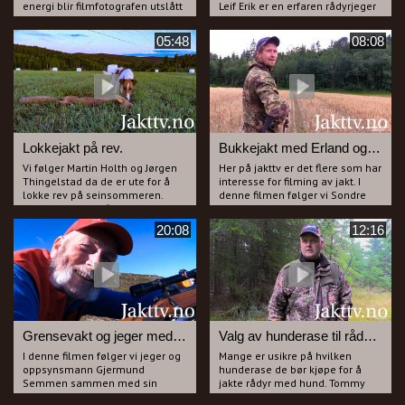
energi blir filmfotografen utslått
Leif Erik er en erfaren rådyrjeger
av et migrene anfall, Aukrusten
og jakter helst med dachs men
er oppgitt over fotografen som
han skyter også noen bukker
05:48
08:08
må legge seg for å få slutt på
hvert år under bukkejakta i
migrenen.
august.
Bukk blir det uansett og jammen
Du får være med ut på flere turer
hjalp det på migrenen også.
sammen med Leif Erik da alt ikke
går etter planen ved første
forsøk.
Lokkejakt på rev.
Bukkejakt med Erland og Sondre.
Vi følger Martin Holth og Jørgen
Her på jakttv er det flere som har
Thingelstad da de er ute for å
interesse for filming av jakt. I
lokke rev på seinsommeren.
denne filmen følger vi Sondre
Martin lokker og filmer mens
Eidal spm kameramann mens
Jørgen "poserer" foran kamera
han filmer Erland Hval på
20:08
12:16
som jeger. Gutta har lykken med
bukkejakt i Åsa.
seg og får samtidig preget
Erland er en svært ivrig lokke-
valpen på rev. Bli med Holt &
jeger og bukkene kommer tett
Thingelstad ut på revejakt.
på gutta.
Grensevakt og jeger med utfordring.
Valg av hunderase til rådyrjakt.
I denne filmen følger vi jeger og
Mange er usikre på hvilken
oppsynsmann Gjermund
hunderase de bør kjøpe for å
Semmen sammen med sin
jakte rådyr med hund. Tommy
kompis, Even Olav Tandberg.
Berget er en veldig erfaren og