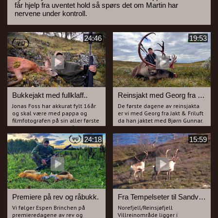
får hjelp fra uventet hold så spørs det om Martin har
nervene under kontroll.
24:46
19:53
Bukkejakt med fullklaff..
Reinsjakt med Georg fra Jakt & Friluft
Jonas Foss har akkurat fylt 16år
De første dagene av reinsjakta
og skal være med pappa og
er vi med Georg fra Jakt & Friluft
filmfotografen på sin aller første
da han jaktet med Bjørn Gunnar.
bukkejakt med egen rifle.
Det er en spøkefull og god tone
Vi har sett ut noen fine bukker i
gutta i mellom og vi kommer på
24:18
15:59
forkant av jakta som vi skal
skuddhold av flere dyr, men
forsøke å lure. Sjelden har vi hatt
finner vi den rette...?
bedre uttelling på lokkinga og
Georg har for anledningen med
det blir veldig nærvepirrende når
seg et veldig lett våpen som
vi får mulighet på flere bukker
mange burde vurdere på
den første dagen.
reinsjakt da hvert gram teller.
Dette er filmen for deg som liker
Se filmen fra vårt vakre område
bukkejakt og som i tillegg setter
rundt Haglebu!
Premiere på rev og råbukk.
Fra Tempelseter til Sandvasseter og VM kniv fra 1997.
pris på å se unge jegere lykkes.
Vi følger Espen Brinchen på
Norefjell/Reinsjøfjell
Pappa, Aukrust var veldig stolt
premieredagene av rev og
Villreinområde ligger i
av sin sønn etter endt jakt!