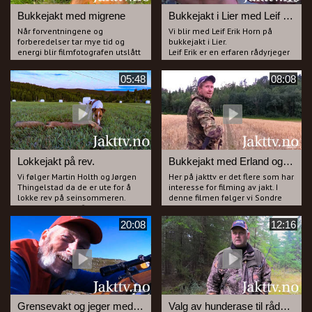
Bukkejakt med migrene
Bukkejakt i Lier med Leif Erik Horn
Når forventningene og
Vi blir med Leif Erik Horn på
forberedelser tar mye tid og
bukkejakt i Lier.
energi blir filmfotografen utslått
Leif Erik er en erfaren rådyrjeger
av et migrene anfall, Aukrusten
og jakter helst med dachs men
er oppgitt over fotografen som
han skyter også noen bukker
05:48
08:08
må legge seg for å få slutt på
hvert år under bukkejakta i
migrenen.
august.
Bukk blir det uansett og jammen
Du får være med ut på flere turer
hjalp det på migrenen også.
sammen med Leif Erik da alt ikke
går etter planen ved første
forsøk.
Lokkejakt på rev.
Bukkejakt med Erland og Sondre.
Vi følger Martin Holth og Jørgen
Her på jakttv er det flere som har
Thingelstad da de er ute for å
interesse for filming av jakt. I
lokke rev på seinsommeren.
denne filmen følger vi Sondre
Martin lokker og filmer mens
Eidal spm kameramann mens
Jørgen "poserer" foran kamera
han filmer Erland Hval på
20:08
12:16
som jeger. Gutta har lykken med
bukkejakt i Åsa.
seg og får samtidig preget
Erland er en svært ivrig lokke-
valpen på rev. Bli med Holt &
jeger og bukkene kommer tett
Thingelstad ut på revejakt.
på gutta.
Grensevakt og jeger med utfordring.
Valg av hunderase til rådyrjakt.