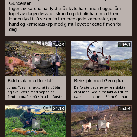
Gundersen.
Ingen av karene har lyst til å skyte hare, men begge får i
løpet av dagen løssnet skudd og det blir hare med hjem.
Har du lyst til å se en fin film med gode kamerater, god
hund og kameratskap med glimt i øyet er dette filmen for
deg.
24:46
19:53
Bukkejakt med fullklaff..
Reinsjakt med Georg fra Jakt & Friluft
Jonas Foss har akkurat fylt 16år
De første dagene av reinsjakta
og skal være med pappa og
er vi med Georg fra Jakt & Friluft
filmfotografen på sin aller første
da han jaktet med Bjørn Gunnar.
bukkejakt med egen rifle.
Det er en spøkefull og god tone
Vi har sett ut noen fine bukker i
gutta i mellom og vi kommer på
24:18
15:59
forkant av jakta som vi skal
skuddhold av flere dyr, men
forsøke å lure. Sjelden har vi hatt
finner vi den rette...?
bedre uttelling på lokkinga og
Georg har for anledningen med
det blir veldig nærvepirrende når
seg et veldig lett våpen som
vi får mulighet på flere bukker
mange burde vurdere på
den første dagen.
reinsjakt da hvert gram teller.